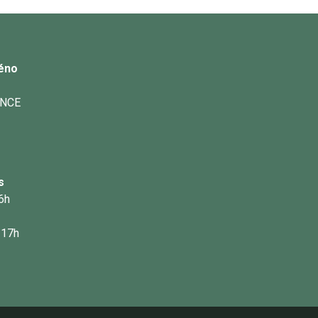
éno
ANCE
s
16h
 17h