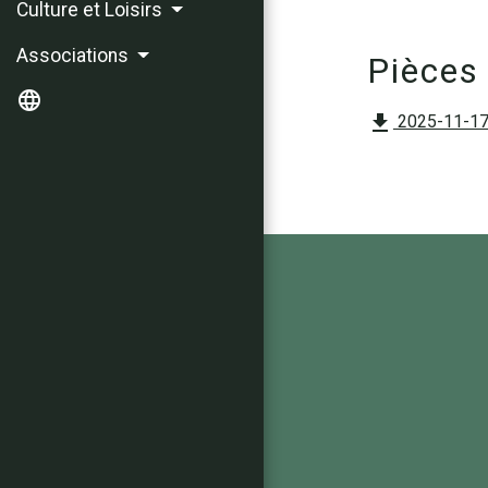
Culture et Loisirs
Associations
Pièces 
language
file_download
2025-11-17 