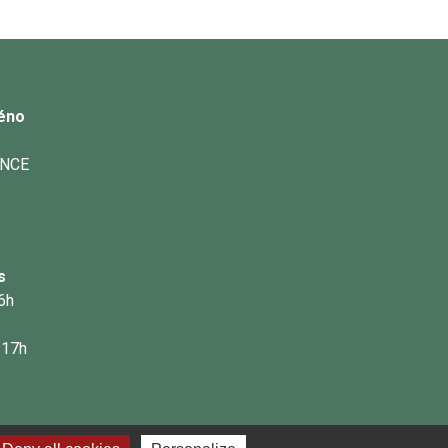
éno
ANCE
s
16h
 17h