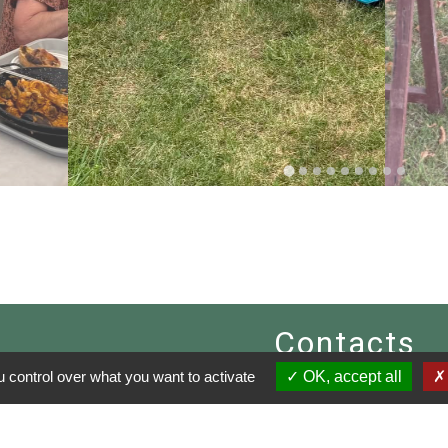
Contacts
 control over what you want to activate
OK, accept all
Commune de Saint-Mard-de-R
24 Rue de Réno
61400 Saint-Mard-de-Réno - FR