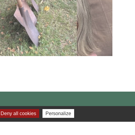
Deny all cookies
Personalize
éno
ANCE